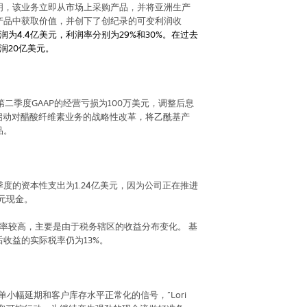
明，该业务立即从市场上采购产品，并将亚洲生产
产品中获取价值，并创下了创纪录的可变利润收
润为
4.4
亿美元，利润率分别为
29%
和
30%
。在过去
润
20
亿美元。
第二季度
GAAP
的经营亏损为
100
万美元，调整后息
启动对醋酸纤维素业务的战略性改革，将乙酰基产
品。
季度的资本性支出为
1.24
亿美元，因为公司正在推进
元现金。
率较高，主要是由于税务辖区的收益分布变化。
基
后收益的实际税率仍为
13%
。
单小幅延期和客户库存水平正常化的信号，”
Lori