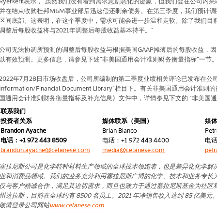
Ryerkerk
表示，“虽然我们没有看到需求急剧恶化的迹象，但我们会在公司内采
并在结束收购杜邦
M&M
事业部后迅速偿还剩余债务。在第三季度，我们预计调
区间底部。这表明，在这个季度中，需求可能会进一步温和走软。除了我们目
调整后每股收益将与
2021
年调整后每股收益基本持平。”
公司无法协调所预测的调整后每股收益与根据美国
GAAP
摊薄后的每股收益，因
以有效预测。更多信息，请参见下述“非美国通用会计准则财务衡量指标”一节
2022
年
7
月
28
日市场收盘后，公司所编制的第二季度业绩相关评论已发布在公
Information/Financial Document Library
”栏目下。有关非美国通用会计准则
国通用会计准则财务衡量指标及补充信息》文件中，详情参见下文的
“非美国
联系我们
投资者关系
媒体联系（美国）
媒
Brandon Ayache
Brian Bianco
Petr
电话：
+1 972 443 8509
电话：
+1 972 443 4400
电
brandon.ayache@celanese.com
media@celanese.com
pet
塞拉尼斯公司是化学特种材料生产领域的全球技术领跑者，也是差异化化学解
业和消费品领域。我们的业务充分利用塞拉尼斯广博的化学、技术和业务专长
仅与客户精诚合作，满足其迫切需求，而且也致力于通过塞拉尼斯基金为社区
州达拉斯，目前在全球约有
8500
名员工。
2021
年净销售收入达到
85
亿美元
敬请登录公司网站
www.celanese.com