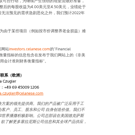
取可控行动，为继续产生强劲的现金流做好准备，
整后的每股收益为
4.00
美元至
4.50
美元，业绩处于
前无法预见的需求急剧恶化之外，我们预计
2022
年
为由于某些项目（例如按市价调整养老金损益）难
。
司网站
investors.celanese.com
的“
Financial
的衡量指标的信息包含在发布于我们网站上的《非美
通用会计准则财务衡量指标”。
体联系（欧洲）
a Czugler
话：
+49 69 45009 1206
ra.czugler@celanese.com
决方案的领先提供商。我们的产品被广泛应用于工
为客户、员工、股东和公司
自身创造价值。我们不
和世界播撒积极影响。公司总部设在美国德克萨斯
。欲了解更多塞拉尼斯公司信息和其全球产品供应，