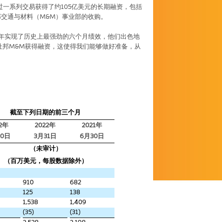
过一系列交易获得了约
105
亿美元的长期融资，包括
邦交通与材料（
M&M
）事业部的收购。
半年实现了历史上最强劲的六个月绩效，他们出色地
杜邦
M&M
获得融资，这使得我们能够做好准备，从
截至下列日期的前三个月
2
年
2022
年
2021
年
0
日
3
月
31
日
6
月
30
日
（未审计）
（百万美元，每股数据除外）
910
682
125
138
1,538
1,409
(35)
(31)