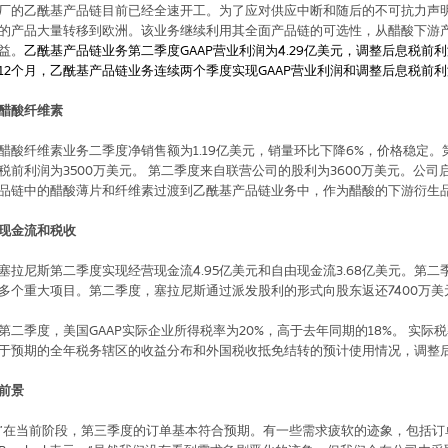
厂的乙酰基产品链目前已经全速开工。为了应对供应中断和随后的不可抗力声
的产品大量转移到欧洲。该业务继续利用其全面产品链的可选性，从醋酸下游
益。
乙酰基产品链业务第二季度
GAAP
营业利润为
4.29
亿美元，调整后息税前利
12
个月，乙酰基产品链业务连续两个季度实现
GAAP
营业利润和调整后息税前利
醋酸纤维素
醋酸纤维素业务二季度净销售额为
1.19
亿美元，销量环比下降
6%
，价格稳定。
税前利润为
3500
万美元。
第二季度来自联营公司的股利为
3600
万美元。公司
品链中的醋酸薄片和纤维素过渡到乙酰基产品链业务中，作为醋酸的下游衍生
现金流和税收
塞拉尼斯第二季度实现经营现金流
4.95
亿美元和自由现金流
3.68
亿美元。第二
多个重大项目。第二季度，塞拉尼斯通过派发股利的形式向股东返还
7400
万美
第二季度，美国
GAAP
实际企业所得税率为
20%
，高于去年同期的
18%
。
实际税
于预期的全年税务辖区的收益分布和外国税收抵免结转的预计使用情况，调整
前景
“在当前阶段，第三季度的订单基本符合预期。有一些需求疲软的迹象，包括订