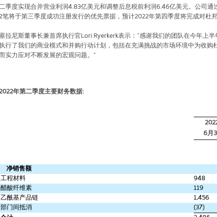
二季度实现合并营业利润
4.83
亿美元和调整后息税前利润
6.46
亿美元。公司通
2
笔将于第三季度成功注册发行的优先票据，预计
2022
年第四季度将完成对杜
塞拉尼斯董事长兼首席执行官
Lori Ryerkerk
表示：“感谢我们的团队在今年上
执行了我们的商业模式和并购行动计划，包括在充满挑战的市场环境中为收购
而实力应对不断发展的宏观问题。”
2022
年第二季度主要财务数据
:
202
6
月
3
净销售额
工程材料
948
醋酸纤维素
119
乙酰基产品链
1,456
部门间抵消
(37)