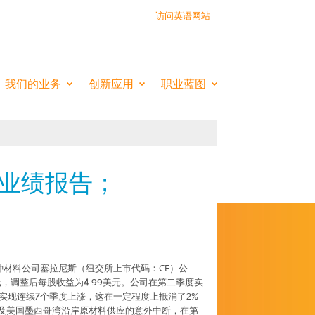
访问英语网站
EMISTRY INSIDE
我们的业务
创新应用
职业蓝图
度业绩报告；
种材料公司塞拉尼斯（纽交所上市代码：
CE
）公
元，调整后每股收益为
4.99
美元。公司在第二季度实
实现连续
7
个季度上涨，这在一定程度上抵消了
2%
及美国墨西哥湾沿岸原材料供应的意外中断，在第