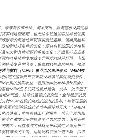
略、未来营收或业绩、资本支出、融资需求及其他非
司将实现这些预期，也无法保证这些看法将被证实
示或默示的前瞻性声明有实质性差异。该类风险和
、政治和法规条件的变化；原材料和能源的价格和
以及电力和其他能源的价格变化；产品和行业业务
新冠肺炎疫情的复发或变异可能对经济环境、市场
应和经济复苏的节奏；将原材料提高的价格、物流
交通与材料（
M&M
）事业部的未决收购（
M&M
收
到所需的监管批准或未能及时满足其他成交条件，
&M
收购的预期收益（包括协同效应和增长机会）
为整合
M&M
业务或其他意外延误、成本、效率低下
会增加商业、法律或监管的复杂性；全球经济以及
时支付
M&M
收购的余款的能力的影响；将管理层的
和关系的影响造成的其他中断转移开来；与
M&M
可能会降低；能够保持工厂利用率、落实产能增加
当前生产成本水平并提高生产力的能力；识别有价
，的能力；日益激烈的价格竞争和其他公司竞争产
原材料来源的中断、运输物料或供应链中断、网络