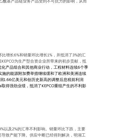
乙酰基产品链业务产品受到不可抗力的影响，从而
环比增长
6%
和销量环比增长
1%
，并抵消了
3%
的汇
组
KEPCO
为生产型合资企业所带来的初步贡献，抵
优化产品组合和其他商业行动，工程材料连续
6
个季
实施的能源附加费举措继续缓和了欧洲和美洲连续
润
1.66
亿美元和创历史新高的调整后息税前利润
a
取得强劲业绩，抵消了
KEPCO
重组产生的不利影
3%
以及
2%
的汇率不利影响。销量环比下跌，主要
而导致产能下降。供应中断已经得到解决，明湖工