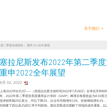
ANESE - THE CH
关于我们
年第二季度业绩报告； 重申2022全年展望
塞拉尼斯发布2022年第二季
重申2022全年展望
8月 02, 2022
上海
2022
年
8
月
2
日——（美国达拉斯当地时间
2022
年
7
月
28
日）
全球化学和特
布，
2022
年第二季度按美国通用会计准则（
GAAP
）摊薄后每股收益为
4.03
美
现净销售额
25
亿美元，环比下降
2%
，比去年同期增长
13%
。价格继续增长
2%
，
的销量下跌以及
2%
的汇率不利影响。塞拉尼斯成功缓解了持续的成本通胀，以