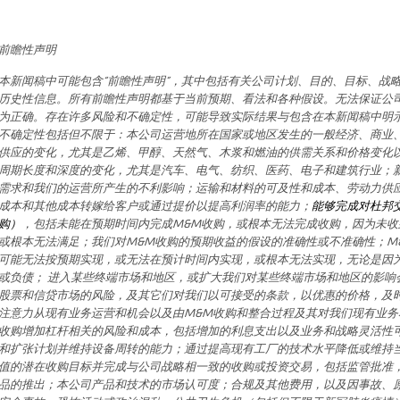
前瞻性声明
本新闻稿中可能包含“前瞻性声明”，其中包括有关公司计划、目的、目标、战
历史性信息。所有前瞻性声明都基于当前预期、看法和各种假设。无法保证公
为正确。存在许多风险和不确定性，可能导致实际结果与包含在本新闻稿中明
不确定性包括但不限于：本公司运营地所在国家或地区发生的一般经济、商业
供应的变化，尤其是乙烯、甲醇、天然气、木浆和燃油的供需关系和价格变化
周期长度和深度的变化，尤其是汽车、电气、纺织、医药、电子和建筑行业；
需求和我们的运营所产生的不利影响；运输和材料的可及性和成本、劳动力供
成本和其他成本转嫁给客户或通过提价以提高利润率的能力；
能够完成对杜邦
购）
，包括未能在预期时间内完成
M&M
收购，或根本无法完成收购，因为未收
或根本无法满足；我们对
M&M
收购的预期收益的假设的准确性或不准确性；
M
可能无法按预期实现，或无法在预计时间内实现，或根本无法实现，无论是因
或负债；
进入某些终端市场和地区，或扩大我们对某些终端市场和地区的影响
股票和信贷市场的风险，及其它们对我们以可接受的条款，以优惠的价格，及
注意力从现有业务运营和机会以及由
M&M
收购和整合过程及其对我们现有业务
收购增加杠杆相关的风险和成本，包括增加的利息支出以及业务和战略灵活性
和扩张计划并维持设备周转的能力；通过提高现有工厂的技术水平降低或维持
值的潜在收购目标并完成与公司战略相一致的收购或投资交易，包括监管批准
品的推出；本公司产品和技术的市场认可度；合规及其他费用，以及因事故、