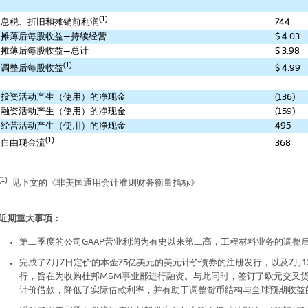
(1)
744
息税、折旧和摊销前利润
摊薄后每股收益—持续经营
$ 4.03
摊薄后每股收益—总计
$ 3.98
(1)
$ 4.99
调整后每股收益
投资活动产生（使用）的净现金
(136)
融资活动产生（使用）的净现金
(159)
经营活动产生（使用）的净现金
495
(1)
368
自由现金流
___________________________
(1)
见下文的《非美国通用会计准则财务衡量指标》
近期重大事项：
第二季度的公司
GAAP
营业利润为有史以来第二高，工程材料业务的调整
完成了
7
月
7
日定价的本金
75
亿美元的美元计价债券的注册发行，以及
7
月
1
行，旨在为收购杜邦
M&M
事业部进行融资。与此同时，签订了欧元交叉
计价借款，降低了实际借款利率，并有助于调整货币结构与全球预期收益