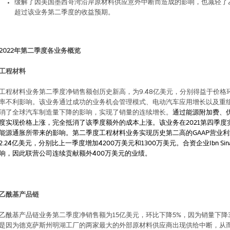
缓解了因美国墨西哥湾沿岸原材料供应意外中断而造成的影响，也减轻了
超过该业务第二季度的收益预期。
2022
年第二季度各业务概览
工程材料
工程材料业务第二季度净销售额创历史新高，为
9.48
亿美元，分别得益于价格
率不利影响。该业务通过成功的业务机会管理模式、电动汽车应用增长以及重
消了全球汽车制造量下降的影响，实现了销量的连续增长。
通过能源附加费、
度实现价格上涨，完全抵消了该季度额外的成本上涨。该业务在
2021
第四季度
能源通胀所带来的影响。第二季度工程材料业务实现历史第二高的
GAAP
营业利
2.24
亿美元，分别比上一季度增加
4200
万美元和
1300
万美元。合资企业
Ibn Sin
响，因此联营公司连续贡献额外
400
万美元的业绩。
乙酰基产品链
乙酰基产品链业务第二季度净销售额为
15
亿美元，环比下降
5%
，因为销量下降
是因为德克萨斯州明湖工厂的两家最大的外部原材料供应商出现供给中断，从