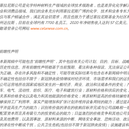
塞拉尼斯公司是化学特种材料生产领域的全球技术领跑者，也是差异化化学解
业和消费品领域。我们的业务充分利用塞拉尼斯广博的化学、技术和业务专长
仅与客户精诚合作，满足其迫切需求，而且也致力于通过塞拉尼斯基金为社区
州达拉斯，目前在全球约有
7700
名员工。
2020
年净销售收入达到
57
亿美元
敬请登录公司网站
www.celanese.com.cn
。
前瞻性声明
本新闻稿中可能包含“前瞻性声明”，其中包括有关公司计划、目的、目标、战
历史性信息。所有前瞻性声明都基于当前预期、看法和各种假设。无法保证公
为正确。存在许多风险和不确定性，可能导致实际结果与包含在本新闻稿中明
不确定性包括但不限于：新冠肺炎疫情继续对经济环境、市场需求和我们的运
公司运营地所在国家或地区发生的一般经济、商业、政治和法规条件的变化；
车、电气、流动性、纺织、医疗、电子和建筑行业；原材料价格和供应的变化
关系和价格变化以及电力和其他能源的价格变化；将原材料提高的价格转嫁给
够保持工厂利用率、落实产能增加和扩张计划并维持设备周转的能力；通过提
平并提高生产力的能力；识别有价值的潜在的收购目标并完成与公司战略相一
配置资本而言具有吸引力的投资机会的能力；日益激烈的价格竞争和其他公司
及其他费用，以及因事故、原材料来源的中断、网络安全事故、恐怖活动、政
的潜在性中断或干扰，公共卫生危机
(
包括但不限于新冠肺炎疫情
)
；设施建设和