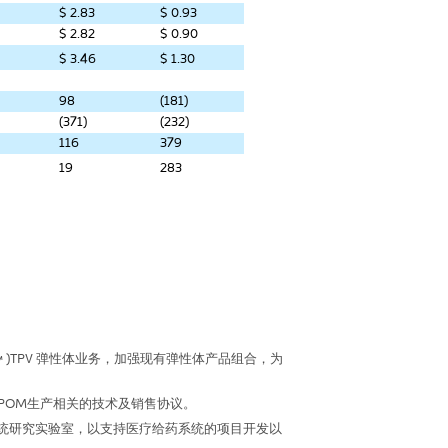
$
2.83
$
0.93
$
2.82
$
0.90
$
3.46
$
1.30
98
(181)
(371)
(232)
116
379
19
283
™ )TPV
弹性体业务，加强现有弹性体产品组合，为
POM
生产相关的技术及销售协议。
统研究实验室，以支持医疗给药系统的项目开发以