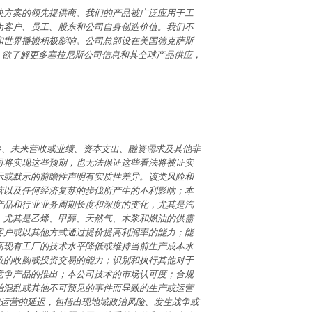
决方案的领先提供商。我们的产品被广泛应用于工
为客户、员工、股东和公司自身创造价值。我们不
和世界播撒积极影响。公司总部设在美国德克萨斯
。欲了解更多塞拉尼斯公司信息和其全球产品供应，
略、未来营收或业绩、资本支出、融资需求及其他非
司将实现这些预期，也无法保证这些看法将被证实
示或默示的前瞻性声明有实质性差异。该类风险和
营以及任何经济复苏的步伐所产生的不利影响；本
产品和行业业务周期长度和深度的变化，尤其是汽
，尤其是乙烯、甲醇、天然气、木浆和燃油的供需
客户或以其他方式通过提价提高利润率的能力；能
高现有工厂的技术水平降低或维持当前生产成本水
致的收购或投资交易的能力；识别和执行其他对于
竞争产品的推出；本公司技术的市场认可度；合规
治混乱或其他不可预见的事件而导致的生产或运营
运营的延迟，包括出现地域政治风险、发生战争或