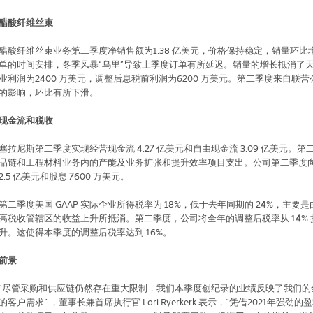
醋酸纤维丝束
醋酸纤维丝束业务第二季度净销售额为
1.38
亿美元，价格保持稳定，销量环比
单的时间安排，冬季风暴“乌里”导致上季度订单有所延迟。销量的增长抵消了
业利润为
2400
万美元，调整后息税前利润为
6200
万美元。第二季度来自联营
的影响，环比有所下滑。
现金流和税收
塞拉尼斯第二季度实现经营现金流
4.27
亿美元和自由现金流
3.09
亿美元。第
品链和工程材料业务内的产能及业务扩张和提升效率项目支出。公司第二季度
2.5
亿美元和股息
7600
万美元。
第二季度美国
GAAP
实际企业所得税率为
18%
，低于去年同期的
24%
，主要是
高税收管辖区的收益上升所抵消。第二季度，公司将全年的调整后税率从
14%
升。这使得本季度的调整后税率达到
16%
。
前景
“尽管采购和供应链仍然存在重大限制，我们本季度创纪录的业绩反映了我们的
的客户需求”
，董事长兼首席执行官
Lori Ryerkerk
表示，“凭借
2021
年强劲的盈