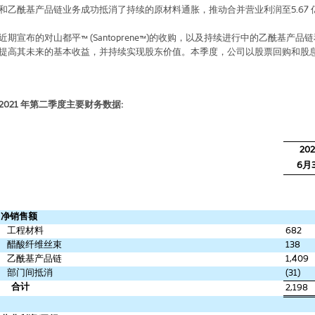
和乙酰基产品链业务成功抵消了持续的原材料通胀，推动合并营业利润至
5.67
近期宣布的对山都平
™ (Santoprene™)
的收购，以及持续进行中的乙酰基产品链
提高其未来的基本收益，并持续实现股东价值。本季度，公司以股票回购和股
2021
年第二季度主要财务数据
:
202
6
月
净销售额
工程材料
682
醋酸纤维丝束
138
乙酰基产品链
1,409
部门间抵消
(31)
合计
2,198