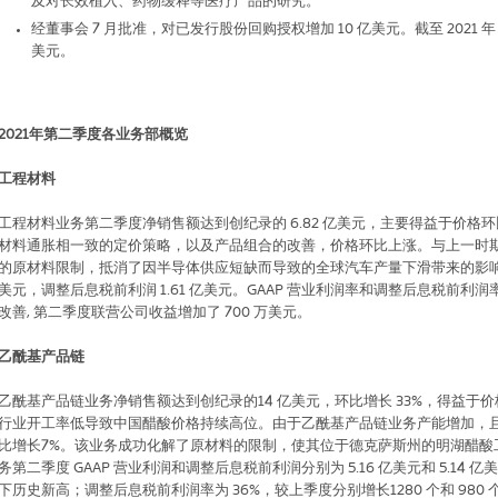
及对长效植入、药物缓释等医疗产品的研究。
经董事会
7
月批准，对已发行股份回购授权增加
10
亿美元。截至
2021
年
美元。
2021
年第二季度各业务部概览
工程材料
工程材料业务第二季度净销售额达到创纪录的
6.82
亿美元，主要得益于价格环
材料通胀相一致的定价策略，以及产品组合的改善，价格环比上涨。与上一时
的原材料限制，抵消了因半导体供应短缺而导致的全球汽车产量下滑带来的影
美元，调整后息税前利润
1.61
亿美元。
GAAP
营业利润率和调整后息税前利润
改善
,
第二季度联营公司收益增加了
700
万美元。
乙酰基产品链
乙酰基产品链业务净销售额达到创纪录的
14
亿美元，环比增长
33%
，得益于价
行业开工率低导致中国醋酸价格持续高位。由于乙酰基产品链业务产能增加，
比增长
7%
。该业务成功化解了原材料的限制，使其位于德克萨斯州的明湖醋酸
务第二季度
GAAP
营业利润和调整后息税前利润分别为
5.16
亿美元和
5.14
亿美
下历史新高；调整后息税前利润率为
36%
，较上季度分别增长
1280
个和
980