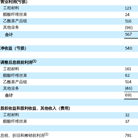
营业利润
(
亏损）
工程材料
123
醋酸纤维丝束
24
乙酰基产品链
516
其他业务
(96)
567
合计
净收益（亏损）
540
(1)
调整后息税前利润
工程材料
161
醋酸纤维丝束
62
乙酰基产品链
514
其他业务
(46)
691
合计
股权收益和股利收益、其他收入（费用
)
工程材料
32
醋酸纤维丝束
37
(1)
781
息税、折旧和摊销前利润