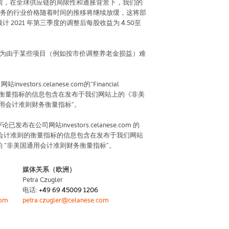
前，在全球供应链的局限性和通胀背景下，我们的
务的行业价格随着时间的推移将继续放缓，这将部
预计
2021
年第三季度的调整后每股收益为
4.50
至
为由于某些项目（例如按市价调整养老金损益）难
。
司网站
investors.celanese.com
的“
Financial
的衡量指标的信息包含在发布于我们网站上的《非美
用会计准则财务衡量指标”。
评论已发布在公司网站
investors.celanese.com
的
会计准则的衡量指标的信息包含在发布于我们网站
的
“非美国通用会计准则财务衡量指标”。
媒体关系（欧洲）
Petra Czugler
电话
:
+49 69 45009 1206
com
petra.czugler@celanese.com