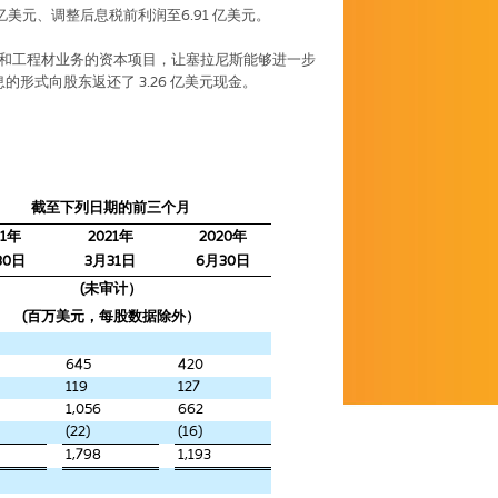
亿美元、调整后息税前利润至
6.91
亿美元。
和工程材业务的资本项目，让塞拉尼斯能够进一步
息的形式向股东返还了
3.26
亿美元现金。
截至下列日期的前三个月
1
年
202
1
年
2020
年
3
0
日
3
月
31
日
6
月
3
0
日
(
未审计）
(
百万美元，每股数据除外）
645
420
119
127
1,056
662
(22)
(16)
1,798
1,193