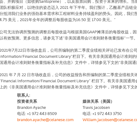
会、并购项目（如收购
Santoprene
），以及股票回购，投资于未来的增长。当
团队积极应对，以绝佳的姿态迈入
2021
年下半年。我们预计，乙酰基产品链业
分抵消我们业务的强劲基本需求和工程材料业务持续盈利的势头。因此，我们
4.75
美元，
2021
年全年的调整后每股收益为
16.50
至
17.00
美元。”
公司无法协调所预测的调整后每股收益与根据美国
GAAP
摊薄后的每股收益，因
以有效预测。更多信息，请参见下述“非美国通用会计准则财务衡量指标”一节
2021
年
7
月
22
日市场收盘后，公司所编制的第二季度业绩相关评论已发布在公
Information/Financial Document Library
”栏目下。有关非美国通用会计准则
国通用会计准则财务衡量指标及补充信息》文件中，详情参见下文的“非美国通
2021
年
7
月
22
日市场收盘后，公司的收益报告和所编制的第二季度业绩相关
“
Financial Information/Financial Document Library
”
栏目下。有关非美国通用
上的《非美国通用会计准则财务衡量指标及补充信息》文件中，详情参见下文
联系人
:
投资者关系
媒体关系（美国）
Brandon Ayache
Travis Jacobsen
电话
: +1 972 443 8509
电话
: +1 972 443 3750
brandon.ayache@celanese.com
William.Jacobsen@celanese.