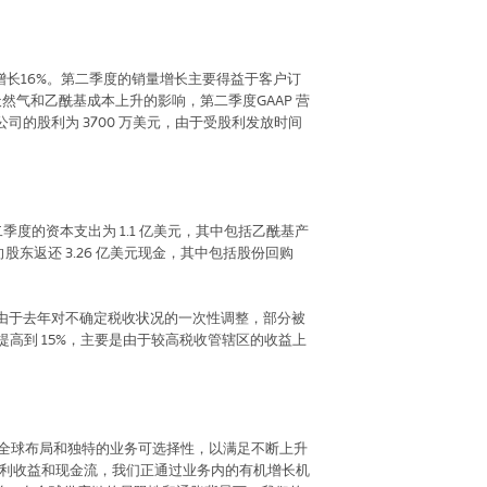
增长
16%
。第二季度的销量增长主要得益于客户订
天然气和乙酰基成本上升的影响，第二季度
GAAP
营
公司的股利为
3700
万美元，由于受股利发放时间
二季度的资本支出为
1.1
亿美元，其中包括乙酰基产
向股东返还
3.26
亿美元现金，其中包括股份回购
由于去年对不确定税收状况的一次性调整，部分被
提高到
15%
，主要是由于较高税收管辖区的收益上
全球布局和独特的业务可选择性，以满足不断上升
利收益和现金流，我们正通过业务内的有机增长机