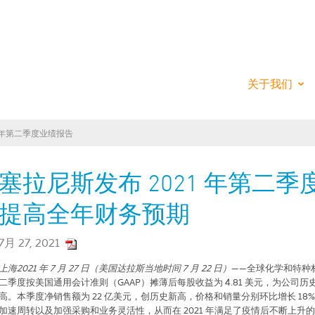
ANESE - THE CH
关于我们
1 年第二季度业绩报告
塞拉尼斯发布 2021 年第二
提高全年财务预期
7月 27, 2021
上海
2021
年
7
月
27
日（美国达拉斯当地时间
7
月
22
日）
——全球化学和特种
二季度按美国通用会计准则（
GAAP
）摊薄后每股收益为
4.81
美元，为公司历
高。本季度净销售额为
22
亿美元，创历史新高，价格和销量分别环比增长
18
加速周转以及加强采购和业务灵活性，从而在
2021
年满足了疫情后不断上升的