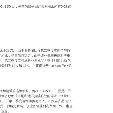
6
月
30
日，先前的股份回购授权剩余尚有
5.63
亿
比上涨
7%
。由于业务团队在第二季度实现了与原
期相比，销量保持稳定，由于该业务积极应对严重
响。第二季度工程材料业务
GAAP
营业利润
1.23
亿
率分别为
18%
和
24%
。主要得益于
Ibn Sina
的业绩
格和销量的连续增长。价格上涨
27%
，主要是由于
且大多数终端市场和地区持续强劲的需求，销量环
工厂于第二季度达到满负荷生产。乙酰基产品链业
元，创历史新高。该业务营业利润率为
37%
，也创
个基点。