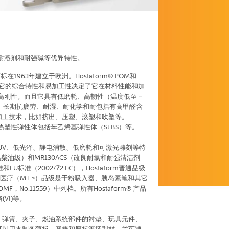
湿、耐溶剂和耐强碱等优异特性。
963年建立于欧洲。Hostaform® POM和
料，它的综合特性和易加工性决定了它在材料性能和加
度和高刚性。而且它具有低磨耗、高韧性（温度低至－
蠕变、长期抗疲劳、耐湿、耐化学和耐包括有高甲醛含
传统加工技术，比如挤出、压塑、滚塑和吹塑等。
，热塑性弹性体包括苯乙烯基弹性体（SEBS）等。
、抗UV、低光泽、静电消散、低磨耗和可激光雕刻等特
温柴油级）和MR130ACS（改良耐氯和耐强清洁剂
U标准（2002/72 EC），Hostaform普通品级
I的医疗（MT™）品级是干粉吸入器、胰岛素笔和其它
No.11559）中列档。所有Hostaform® 产品
VI)等。
齿轮、弹簧、夹子、燃油系统部件的衬垫、玩具元件、