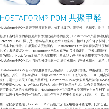
HOSTAFORM® POM 共聚甲醛
Hostaform® POM共聚甲醛具有耐磨、长期抗疲劳、高韧性、抗蠕变、耐
起源于当时美国的赛拉尼斯和德国的赫斯特的合资，Hostaform®产品和注册商标在1
Celcon® POM一样，是一种高结晶度热塑性工程塑料。相对于其它许多材
工成本上的优势。在很宽的温度范围内，Hostaform® POM能够保持高强
40℃）和抗反复冲击。Hostaform® 产品有优异的尺寸稳定性、它长期耐
量的燃油。Hostaform® 被广泛地应用于注塑成型，但也同样适用于其它
Hostaform® POM也可与热塑性弹性体一起进行双组分（软硬双组分）成型
Hostaform® POM有不同粘度的非填充级品级，以及玻纤增强、冲击改性
殊品级。其它一些特殊品级，比如Hostaform® XAP（低气味级）、XF（耐高
级），进一步拓展了它的产品系列。Hostaform® POM大多数品级符合FDA标准和E
已经根据WRAS、KTW和NSF标准成功地进行了饮用水测试。符合美国药典V
医疗设备用材的杰出候选者。Hostaform® MT品级已在美国药物主文件档案（DMF，
都可以进行几乎任何一种配色，而且色料不含有重金属元素，如镉、汞、铅、铬(
由于它的多功能性，Hostaform® 产品被广泛地应用在各种领域中。比如